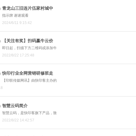
青龙山三旧连片伍家村城中
指示牌 谢谢观看
2024/6/11 9:15:42
【关注有奖】扫码赢牛云价
即日起，扫描下方二维码或添加牛
2022/8/22 17:25:48
快印行业全网营销研修班走
【印联传媒网讯】由快印客主办的
18
智慧云码简介
智慧云码，是快印客旗下产品，致
2022/8/22 14:42:57